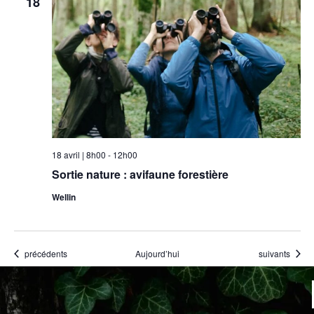
18
18 avril | 8h00
-
12h00
Sortie nature : avifaune forestière
Wellin
Évènements
Évènements
précédents
Aujourd’hui
suivants