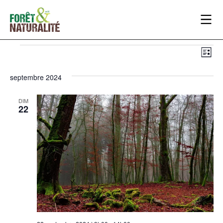
NA
NA
Liste
DE
PA
septembre 2024
VU
CO
ÉV
DIM
22