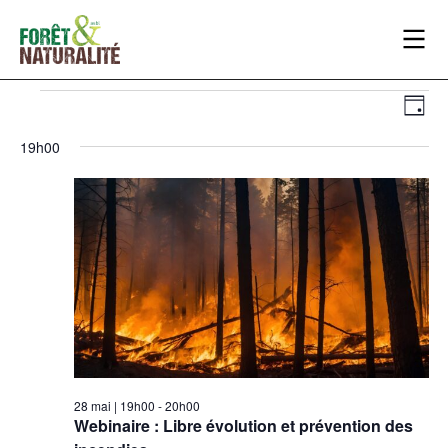
NA
NA
Jour
DE
PA
19h00
VU
CO
ÉV
28 mai | 19h00
-
20h00
Webinaire : Libre évolution et prévention des