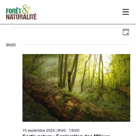
NA
NA
Jour
DE
PA
9h00
VU
CO
ÉV
15 septembre 2024 | 9h00
-
13h00