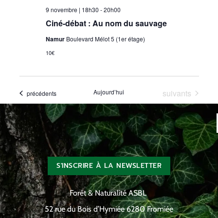
9 novembre | 18h30
-
20h00
Ciné-débat : Au nom du sauvage
Namur
Boulevard Mélot 5 (1er étage)
10€
Évènements
Aujourd’hui
suivants
Évènements
précédents
S'INSCRIRE À LA NEWSLETTER
Forêt & Naturalité ASBL
52 rue du Bois d’Hymiée 6280 Fromiée