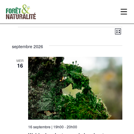
NAV
NAV
Liste
DE
PAR
septembre 2026
VUE
CON
ÉVÈ
MER
16
16 septembre | 19h00
-
20h00