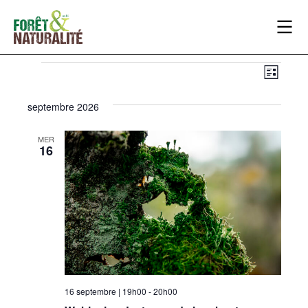
NAV
NAV
Liste
DE
PAR
septembre 2026
VUE
CON
ÉVÈ
MER
16
16 septembre | 19h00
-
20h00