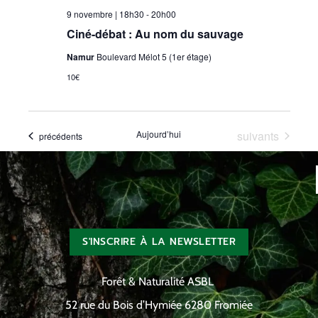
9 novembre | 18h30
-
20h00
Ciné-débat : Au nom du sauvage
Namur
Boulevard Mélot 5 (1er étage)
10€
Évènements
Aujourd’hui
suivants
Évènements
précédents
S'INSCRIRE À LA NEWSLETTER
Forêt & Naturalité ASBL
52 rue du Bois d’Hymiée 6280 Fromiée