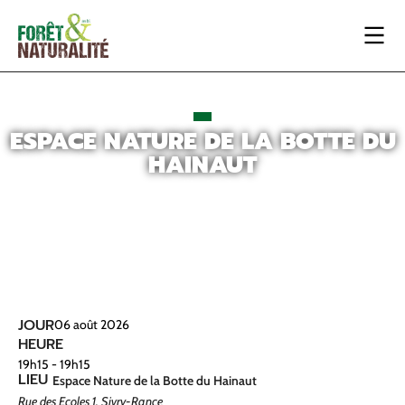
ESPACE NATURE DE LA BOTTE DU
HAINAUT
JOUR
06
août
2026
HEURE
19h15 - 19h15
LIEU
Espace Nature de la Botte du Hainaut
Rue des Ecoles 1, Sivry-Rance